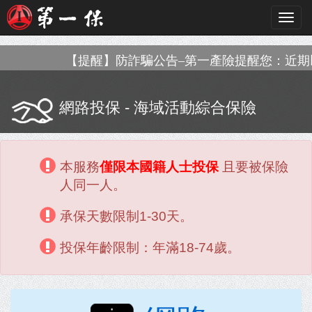
Toggl
navig
【提醒】防詐騙公告–第一產險提醒您：近期以釣魚或
網路投保 - 海域活動綜合保險
本服務
僅限本國籍人士投保
且要被保險
人同一人。
承保天數限制1-30天。
投保年齡限制：年滿18-74歲。